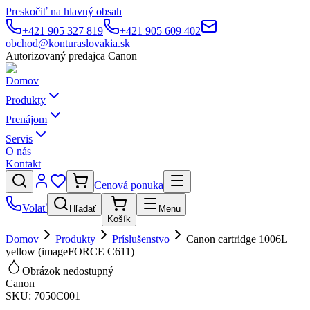
Preskočiť na hlavný obsah
+421 905 327 819
+421 905 609 402
obchod@konturaslovakia.sk
Autorizovaný predajca Canon
Domov
Produkty
Prenájom
Servis
O nás
Kontakt
Cenová ponuka
Volať
Hľadať
Menu
Košík
Domov
Produkty
Príslušenstvo
Canon cartridge 1006L
yellow (imageFORCE C611)
Obrázok nedostupný
Canon
SKU:
7050C001