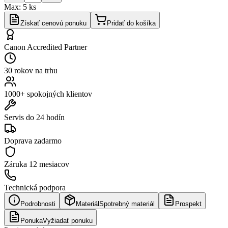
Max:
5
ks
Získať cenovú ponuku
Pridať do košíka
Canon Accredited Partner
30 rokov na trhu
1000+ spokojných klientov
Servis do 24 hodín
Doprava zadarmo
Záruka
12 mesiacov
Technická podpora
Podrobnosti
Materiál
Spotrebný materiál
Prospekt
Ponuka
Vyžiadať ponuku