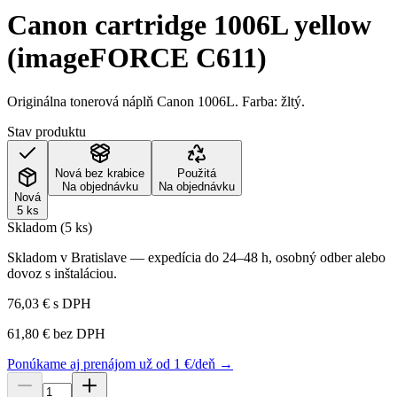
Canon cartridge 1006L yellow
(imageFORCE C611)
Originálna tonerová náplň Canon 1006L. Farba: žltý.
Stav produktu
Nová bez krabice
Použitá
Na objednávku
Na objednávku
Nová
5 ks
Skladom (5 ks)
Skladom v Bratislave — expedícia do 24–48 h, osobný odber alebo
dovoz s inštaláciou.
76,03 €
s DPH
61,80 €
bez DPH
Ponúkame aj prenájom už od 1 €/deň →