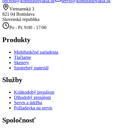
obchod@konturaslovakia.sk
servis@konturaslovakia.sk
Vietnamská 3
821 04
Bratislava
Slovenská republika
Po - Pi: 9:00 - 17:00
Produkty
Multifunkčné zariadenia
Tlačiarne
Skenery
Spotrebný materiál
Služby
Krátkodobý prenájom
Dlhodobý prenájom
Servis a údržba
Požiadavka na servis
Spoločnosť