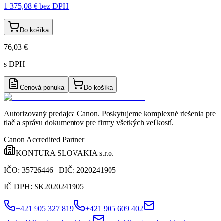
1 375,08 €
bez DPH
Do košíka
76,03 €
s DPH
Cenová ponuka
Do košíka
Autorizovaný predajca Canon
. Poskytujeme komplexné riešenia pre
tlač a správu dokumentov pre firmy všetkých veľkostí.
Canon Accredited Partner
KONTURA SLOVAKIA s.r.o.
IČO:
35726446
| DIČ:
2020241905
IČ DPH:
SK2020241905
+421 905 327 819
+421 905 609 402