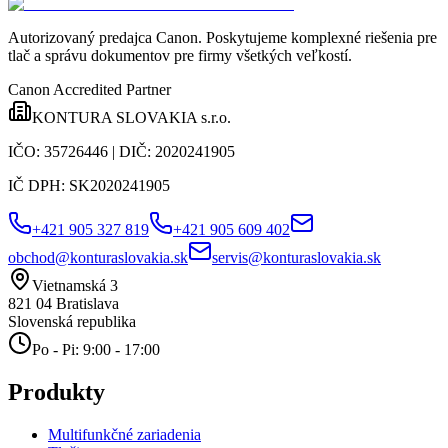
Autorizovaný predajca Canon
. Poskytujeme komplexné riešenia pre
tlač a správu dokumentov pre firmy všetkých veľkostí.
Canon Accredited Partner
KONTURA SLOVAKIA s.r.o.
IČO:
35726446
| DIČ:
2020241905
IČ DPH:
SK2020241905
+421 905 327 819
+421 905 609 402
obchod@konturaslovakia.sk
servis@konturaslovakia.sk
Vietnamská 3
821 04
Bratislava
Slovenská republika
Po - Pi: 9:00 - 17:00
Produkty
Multifunkčné zariadenia