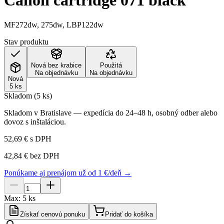
Canon cartridge 071 black
MF272dw, 275dw, LBP122dw
Stav produktu
Nová bez krabice
Použitá
Na objednávku
Na objednávku
Nová
5 ks
Skladom (5 ks)
Skladom v Bratislave — expedícia do 24–48 h, osobný odber alebo
dovoz s inštaláciou.
52,69 €
s DPH
42,84 €
bez DPH
Ponúkame aj prenájom už od 1 €/deň →
Max:
5
ks
Získať cenovú ponuku
Pridať do košíka