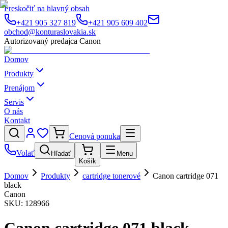
Preskočiť na hlavný obsah
+421 905 327 819
+421 905 609 402
obchod@konturaslovakia.sk
Autorizovaný predajca Canon
Domov
Produkty
Prenájom
Servis
O nás
Kontakt
Cenová ponuka
Volať
Hľadať
Menu
Košík
Domov
Produkty
cartridge tonerové
Canon cartridge 071
black
Canon
SKU:
128966