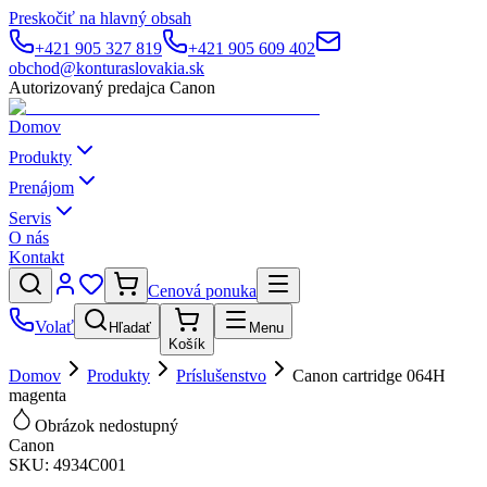
Preskočiť na hlavný obsah
+421 905 327 819
+421 905 609 402
obchod@konturaslovakia.sk
Autorizovaný predajca Canon
Domov
Produkty
Prenájom
Servis
O nás
Kontakt
Cenová ponuka
Volať
Hľadať
Menu
Košík
Domov
Produkty
Príslušenstvo
Canon cartridge 064H
magenta
Obrázok nedostupný
Canon
SKU:
4934C001