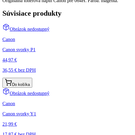
Originálna tonerová náplň Canon pre 064H. Farba: magenta.
Súvisiace produkty
Obrázok nedostupný
Canon
Canon svorky P1
44,97 €
36,55 €
bez DPH
Do košíka
Obrázok nedostupný
Canon
Canon svorky Y1
21,99 €
17,87 €
bez DPH