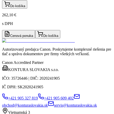
Do košíka
262,10 €
s DPH
Cenová ponuka
Do košíka
Autorizovaný predajca Canon
. Poskytujeme komplexné riešenia pre
tlač a správu dokumentov pre firmy všetkých veľkostí.
Canon Accredited Partner
KONTURA SLOVAKIA s.r.o.
IČO:
35726446
| DIČ:
2020241905
IČ DPH:
SK2020241905
+421 905 327 819
+421 905 609 402
obchod@konturaslovakia.sk
servis@konturaslovakia.sk
Vietnamská 3