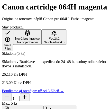
Canon cartridge 064H magenta
Originálna tonerová náplň Canon pre 064H. Farba: magenta.
Stav produktu
Nová bez krabice
Použitá
Na objednávku
Na objednávku
Nová
5 ks
Skladom (5 ks)
Skladom v Bratislave — expedícia do 24–48 h, osobný odber alebo
dovoz s inštaláciou.
262,10 €
s DPH
213,09 €
bez DPH
Ponúkame aj prenájom už od 3 €/deň →
Max:
5
ks