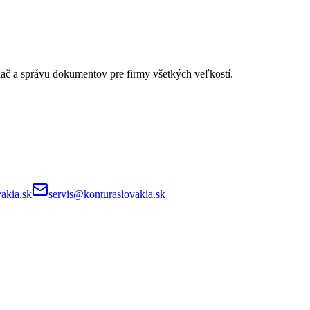
lač a správu dokumentov pre firmy všetkých veľkostí.
akia.sk
servis@konturaslovakia.sk