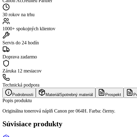
Canon Accredited Partner
30 rokov na trhu
1000+ spokojných klientov
Servis do 24 hodín
Doprava zadarmo
Záruka
12 mesiacov
Technická podpora
Podrobnosti
Materiál
Spotrebný materiál
Prospekt
P
Popis produktu
Originálna tonerová náplň Canon pre 064H. Farba: čierny.
Súvisiace produkty