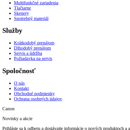
Multifunkčné zariadenia
Tlačiarne
Skenery
Spotrebný materiál
Služby
Krátkodobý prenájom
Dlhodobý prenájom
Servis a údržba
Požiadavka na servis
Spoločnosť
O nás
Kontakt
Obchodné podmienky
Ochrana osobných údajov
Canon
Novinky a akcie
Prihláste sa k odberu a dostávajte informácie o nových produktoch a 