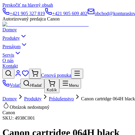
Preskočiť na hlavný obsah
+421 905 327 819
+421 905 609 402
obchod@konturaslov
Autorizovaný predajca Canon
Domov
Produkty
Prenájom
Servis
O nás
Kontakt
Cenová ponuka
Volať
Hľadať
Menu
Košík
Domov
Produkty
Príslušenstvo
Canon cartridge 064H black
Obrázok nedostupný
Canon
SKU:
4938C001
Canon cartridge 064H black