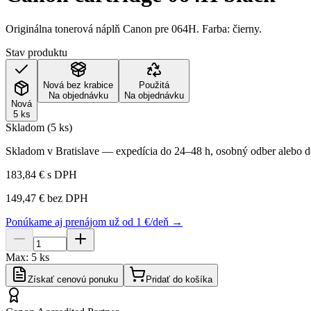
Originálna tonerová náplň Canon pre 064H. Farba: čierny.
Stav produktu
Nová bez krabice
Použitá
Na objednávku
Na objednávku
Nová
5 ks
Skladom (5 ks)
Skladom v Bratislave — expedícia do 24–48 h, osobný odber alebo do
183,84 €
s DPH
149,47 €
bez DPH
Ponúkame aj prenájom už od 1 €/deň →
Max:
5
ks
Získať cenovú ponuku
Pridať do košíka