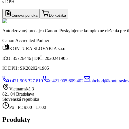
s DPH
Cenová ponuka
Do košíka
Autorizovaný predajca Canon
. Poskytujeme komplexné riešenia pre t
Canon Accredited Partner
KONTURA SLOVAKIA s.r.o.
IČO:
35726446
| DIČ:
2020241905
IČ DPH:
SK2020241905
+421 905 327 819
+421 905 609 402
obchod@konturaslov
Vietnamská 3
821 04
Bratislava
Slovenská republika
Po - Pi: 9:00 - 17:00
Produkty