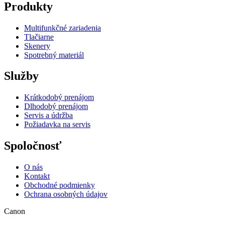
Produkty
Multifunkčné zariadenia
Tlačiarne
Skenery
Spotrebný materiál
Služby
Krátkodobý prenájom
Dlhodobý prenájom
Servis a údržba
Požiadavka na servis
Spoločnosť
O nás
Kontakt
Obchodné podmienky
Ochrana osobných údajov
Canon