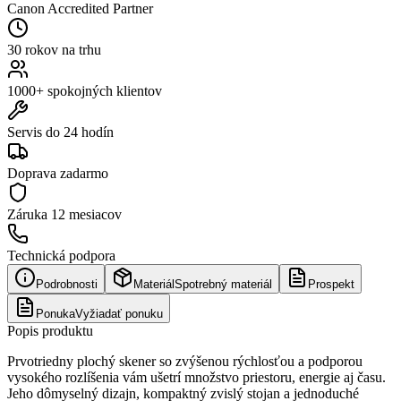
Canon Accredited Partner
30 rokov na trhu
1000+ spokojných klientov
Servis do 24 hodín
Doprava zadarmo
Záruka
12 mesiacov
Technická podpora
Podrobnosti
Materiál
Spotrebný materiál
Prospekt
Ponuka
Vyžiadať ponuku
Popis produktu
Prvotriedny plochý skener so zvýšenou rýchlosťou a podporou
vysokého rozlíšenia vám ušetrí množstvo priestoru, energie aj času.
Jeho dômyselný dizajn, kompaktný zvislý stojan a jednoduché