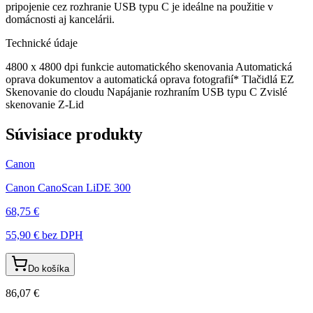
pripojenie cez rozhranie USB typu C je ideálne na použitie v
domácnosti aj kancelárii.
Technické údaje
4800 x 4800 dpi funkcie automatického skenovania Automatická
oprava dokumentov a automatická oprava fotografií* Tlačidlá EZ
Skenovanie do cloudu Napájanie rozhraním USB typu C Zvislé
skenovanie Z-Lid
Súvisiace produkty
Canon
Canon CanoScan LiDE 300
68,75 €
55,90 €
bez DPH
Do košíka
86,07 €