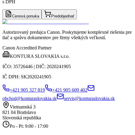
s DPH
Cenová ponuka
Predobjednať
Autorizovaný predajca Canon
. Poskytujeme komplexné riešenia pre
tlač a správu dokumentov pre firmy všetkých veľkostí.
Canon Accredited Partner
KONTURA SLOVAKIA s.r.o.
IČO:
35726446
| DIČ:
2020241905
IČ DPH:
SK2020241905
+421 905 327 819
+421 905 609 402
obchod@konturaslovakia.sk
servis@konturaslovakia.sk
Vietnamská 3
821 04
Bratislava
Slovenská republika
Po - Pi: 9:00 - 17:00