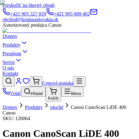
Preskočiť na hlavný obsah
+421 905 327 819
+421 905 609 402
obchod@konturaslovakia.sk
Autorizovaný predajca Canon
Domov
Produkty
Prenájom
Servis
O nás
Kontakt
Cenová ponuka
Volať
Hľadať
Menu
Košík
Domov
Produkty
ploché
Canon CanoScan LiDE 400
Canon
SKU:
120064
Canon CanoScan LiDE 400