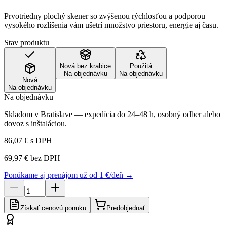
Prvotriedny plochý skener so zvýšenou rýchlosťou a podporou
vysokého rozlíšenia vám ušetrí množstvo priestoru, energie aj času.
Stav produktu
Nová bez krabice
Použitá
Na objednávku
Na objednávku
Nová
Na objednávku
Na objednávku
Skladom v Bratislave — expedícia do 24–48 h, osobný odber alebo
dovoz s inštaláciou.
86,07 €
s DPH
69,97 €
bez DPH
Ponúkame aj prenájom už od 1 €/deň →
Získať cenovú ponuku
Predobjednať