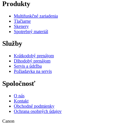
Produkty
Multifunkčné zariadenia
Tlačiarne
Skenery
Spotrebný materiál
Služby
Krátkodobý prenájom
Dlhodobý prenájom
Servis a údržba
Požiadavka na servis
Spoločnosť
O nás
Kontakt
Obchodné podmienky
Ochrana osobných údajov
Canon