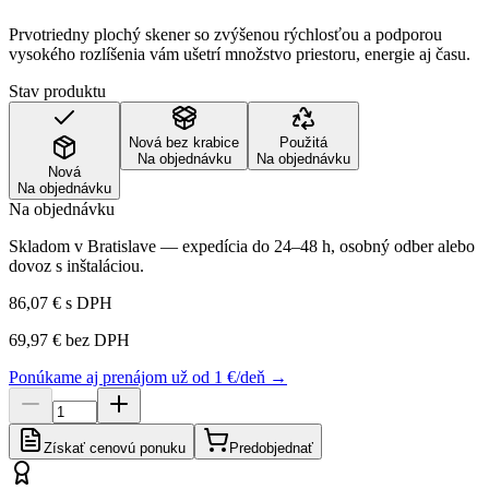
Prvotriedny plochý skener so zvýšenou rýchlosťou a podporou
vysokého rozlíšenia vám ušetrí množstvo priestoru, energie aj času.
Stav produktu
Nová bez krabice
Použitá
Na objednávku
Na objednávku
Nová
Na objednávku
Na objednávku
Skladom v Bratislave — expedícia do 24–48 h, osobný odber alebo
dovoz s inštaláciou.
86,07 €
s DPH
69,97 €
bez DPH
Ponúkame aj prenájom už od 1 €/deň →
Získať cenovú ponuku
Predobjednať