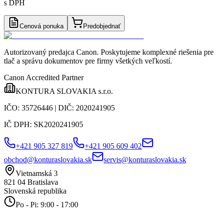
s DPH
Cenová ponuka
Predobjednať
Autorizovaný predajca Canon
. Poskytujeme komplexné riešenia pre
tlač a správu dokumentov pre firmy všetkých veľkostí.
Canon Accredited Partner
KONTURA SLOVAKIA s.r.o.
IČO:
35726446
| DIČ:
2020241905
IČ DPH:
SK2020241905
+421 905 327 819
+421 905 609 402
obchod@konturaslovakia.sk
servis@konturaslovakia.sk
Vietnamská 3
821 04
Bratislava
Slovenská republika
Po - Pi: 9:00 - 17:00