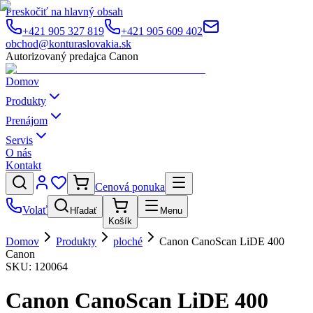
Preskočiť na hlavný obsah
+421 905 327 819
+421 905 609 402
obchod@konturaslovakia.sk
Autorizovaný predajca Canon
Domov
Produkty
Prenájom
Servis
O nás
Kontakt
Cenová ponuka
Volať
Hľadať
Menu
Košík
Domov
Produkty
ploché
Canon CanoScan LiDE 400
Canon
SKU:
120064
Canon CanoScan LiDE 400