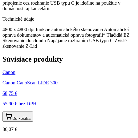
pripojenie cez rozhranie USB typu C je ideálne na použitie v
domácnosti aj kancelárii.
Technické údaje
4800 x 4800 dpi funkcie automatického skenovania Automatická
oprava dokumentov a automatická oprava fotografií* Tlačidlá EZ
Skenovanie do cloudu Napájanie rozhraním USB typu C Zvislé
skenovanie Z-Lid
Súvisiace produkty
Canon
Canon CanoScan LiDE 300
68,75 €
55,90 €
bez DPH
Do košíka
86,07 €