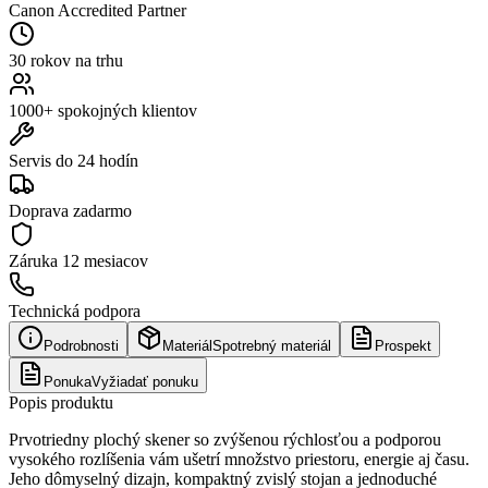
Canon Accredited Partner
30 rokov na trhu
1000+ spokojných klientov
Servis do 24 hodín
Doprava zadarmo
Záruka
12 mesiacov
Technická podpora
Podrobnosti
Materiál
Spotrebný materiál
Prospekt
Ponuka
Vyžiadať ponuku
Popis produktu
Prvotriedny plochý skener so zvýšenou rýchlosťou a podporou
vysokého rozlíšenia vám ušetrí množstvo priestoru, energie aj času.
Jeho dômyselný dizajn, kompaktný zvislý stojan a jednoduché