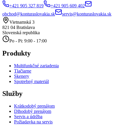
+421 905 327 819
+421 905 609 402
obchod@konturaslovakia.sk
servis@konturaslovakia.sk
Vietnamská 3
821 04
Bratislava
Slovenská republika
Po - Pi: 9:00 - 17:00
Produkty
Multifunkčné zariadenia
Tlačiarne
Skenery
Spotrebný materiál
Služby
Krátkodobý prenájom
Dlhodobý prenájom
Servis a údržba
Požiadavka na servis