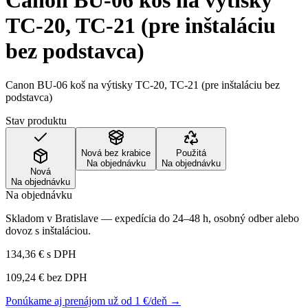
Canon BU-06 koš na výtisky
TC-20, TC-21 (pre inštaláciu
bez podstavca)
Canon BU-06 koš na výtisky TC-20, TC-21 (pre inštaláciu bez
podstavca)
Stav produktu
Nová bez krabice
Použitá
Na objednávku
Na objednávku
Nová
Na objednávku
Na objednávku
Skladom v Bratislave — expedícia do 24–48 h, osobný odber alebo
dovoz s inštaláciou.
134,36 €
s DPH
109,24 €
bez DPH
Ponúkame aj prenájom už od 1 €/deň →