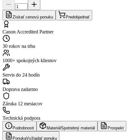
Získať cenovú ponuku
Predobjednať
Canon Accredited Partner
30 rokov na trhu
1000+ spokojných klientov
Servis do 24 hodín
Doprava zadarmo
Záruka
12 mesiacov
Technická podpora
Podrobnosti
Materiál
Spotrebný materiál
Prospekt
Ponuka
Vyžiadať ponuku