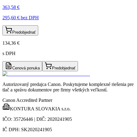
363,58 €
295,60 €
bez DPH
Predobjednať
134,36 €
s DPH
Cenová ponuka
Predobjednať
Autorizovaný predajca Canon
. Poskytujeme komplexné riešenia pre
tlač a správu dokumentov pre firmy všetkých veľkostí.
Canon Accredited Partner
KONTURA SLOVAKIA s.r.o.
IČO:
35726446
| DIČ:
2020241905
IČ DPH:
SK2020241905