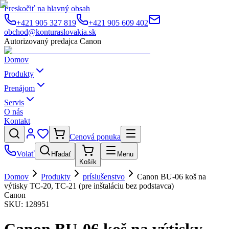
Preskočiť na hlavný obsah
+421 905 327 819
+421 905 609 402
obchod@konturaslovakia.sk
Autorizovaný predajca Canon
Domov
Produkty
Prenájom
Servis
O nás
Kontakt
Cenová ponuka
Volať
Hľadať
Menu
Košík
Domov
Produkty
príslušenstvo
Canon BU-06 koš na
výtisky TC-20, TC-21 (pre inštaláciu bez podstavca)
Canon
SKU:
128951