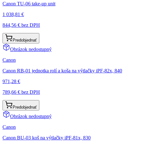
Canon TU-06 take-up unit
1 038,81 €
844,56 €
bez DPH
Predobjednať
Obrázok nedostupný
Canon
Canon RB-01 jednotka rolí a koša na výtlačky iPF-82x, 840
971,28 €
789,66 €
bez DPH
Predobjednať
Obrázok nedostupný
Canon
Canon BU-03 koš na výtlačky iPF-81x, 830