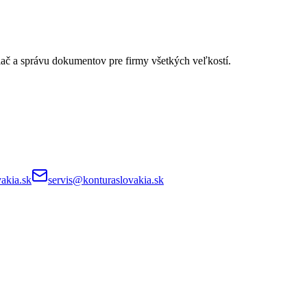
lač a správu dokumentov pre firmy všetkých veľkostí.
akia.sk
servis@konturaslovakia.sk