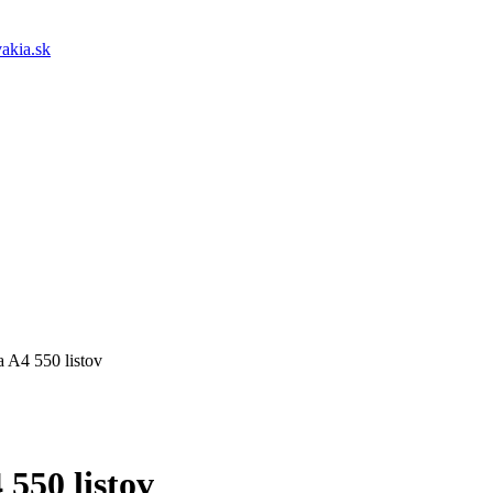
akia.sk
 A4 550 listov
550 listov