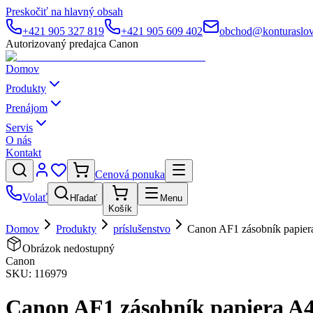
Preskočiť na hlavný obsah
+421 905 327 819
+421 905 609 402
obchod@konturaslov
Autorizovaný predajca Canon
Domov
Produkty
Prenájom
Servis
O nás
Kontakt
Cenová ponuka
Volať
Hľadať
Menu
Košík
Domov
Produkty
príslušenstvo
Canon AF1 zásobník papiera
Obrázok nedostupný
Canon
SKU:
116979
Canon AF1 zásobník papiera A4 