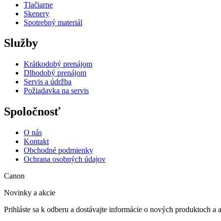
Tlačiarne
Skenery
Spotrebný materiál
Služby
Krátkodobý prenájom
Dlhodobý prenájom
Servis a údržba
Požiadavka na servis
Spoločnosť
O nás
Kontakt
Obchodné podmienky
Ochrana osobných údajov
Canon
Novinky a akcie
Prihláste sa k odberu a dostávajte informácie o nových produktoch a 