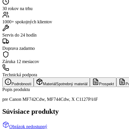
30 rokov na trhu
1000+ spokojných klientov
Servis do 24 hodín
Doprava zadarmo
Záruka
12 mesiacov
Technická podpora
Podrobnosti
Materiál
Spotrebný materiál
Prospekt
P
Popis produktu
pre Canon MF742Cdw, MF744Cdw, X C1127P/i/iF
Súvisiace produkty
Obrázok nedostupný