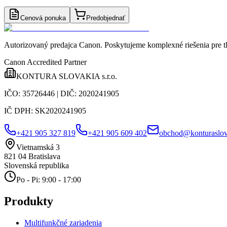
Cenová ponuka
Predobjednať
Autorizovaný predajca Canon
. Poskytujeme komplexné riešenia pre t
Canon Accredited Partner
KONTURA SLOVAKIA s.r.o.
IČO:
35726446
| DIČ:
2020241905
IČ DPH:
SK2020241905
+421 905 327 819
+421 905 609 402
obchod@konturaslov
Vietnamská 3
821 04
Bratislava
Slovenská republika
Po - Pi: 9:00 - 17:00
Produkty
Multifunkčné zariadenia