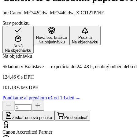
pre Canon MF742Cdw, MF744Cdw, X C1127P/i/iF
Stav produktu
Nová bez krabice
Použitá
Na objednávku
Na objednávku
Nová
Na objednávku
Na objednávku
Skladom v Bratislave — expedícia do 24–48 h, osobný odber alebo do
124,46 €
s DPH
101,18 €
bez DPH
Ponúkame aj prenájom už od 1 €/deň →
Získať cenovú ponuku
Predobjednať
Canon Accredited Partner