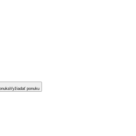
onuka
Vyžiadať ponuku