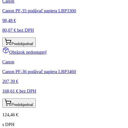
Canon
Canon PF-35 podávač papiera LBP3300
98,48 €
80,07 €
bez DPH
Predobjednať
Obrázok nedostupný
Canon
Canon PF-36 podávač papiera LBP3460
207,39 €
168,61 €
bez DPH
Predobjednať
124,46 €
s DPH