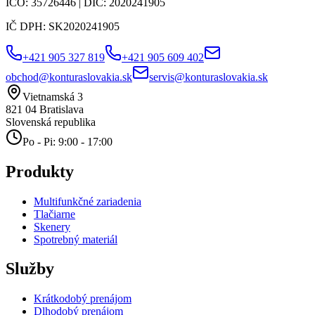
IČO:
35726446
| DIČ:
2020241905
IČ DPH:
SK2020241905
+421 905 327 819
+421 905 609 402
obchod@konturaslovakia.sk
servis@konturaslovakia.sk
Vietnamská 3
821 04
Bratislava
Slovenská republika
Po - Pi: 9:00 - 17:00
Produkty
Multifunkčné zariadenia
Tlačiarne
Skenery
Spotrebný materiál
Služby
Krátkodobý prenájom
Dlhodobý prenájom