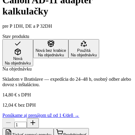
Canon AD-11 adaptér
kalkulačky
pre P 1DH, DE a P 32DH
Stav produktu
Nová bez krabice
Použitá
Na objednávku
Na objednávku
Nová
Na objednávku
Na objednávku
Skladom v Bratislave — expedícia do 24–48 h, osobný odber alebo
dovoz s inštaláciou.
14,80 €
s DPH
12,04 €
bez DPH
Ponúkame aj prenájom už od 1 €/deň →
Získať cenovú ponuku
Predobjednať