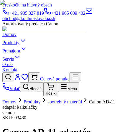
Preskočiť na hlavný obsah
+421 905 327 819
+421 905 609 402
obchod@konturaslovakia.sk
Autorizovaný predajca Canon
Domov
Produkty
Prenájom
Servis
O nás
Kontakt
Cenová ponuka
Volať
Hľadať
Menu
Košík
Domov
Produkty
spotrebný materiál
Canon AD-11
adaptér kalkulačky
Canon
SKU:
93480